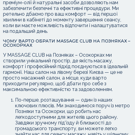
преміум-олії й натуральні засоби дозволяють нам
забезпечити безпечні та ефективні процедури. Ми
ретельно дбаємо про ваш комфорт — від першої
хвилини в кабінеті до моменту завершення сеансу,
коли ви маєте можливість відпочити і налаштуватися
на подальший день.
ЧОМУ ВАРТО ОБРАТИ MASSAGE CLUB НА ПОЗНЯКАХ –
ОСОКОРКАХ
У MASSAGE CLUB на Позняках – Осокорках ми
створили унікальний простір, де якість масажу,
комфорт і професійний підхід поєднуються в ідеальній
гармонії. Наш салон на лівому березі Києва — це не
просто масажний салон, а місце, куди варто
приходити регулярно, щоб дбати про себе з
максимальною ефективністю та задоволенням.
По-перше, розташування — один із наших
ключових плюсів. Ми знаходимося поруч із метро
Позняки та Осокорки, що робить нас
легкодоступними для жителів цього району.
Завдяки зручному під’їзду й близькості до
громадського транспорту, ви можете легко
знайти час для сеансу масажу, навіть у щільному