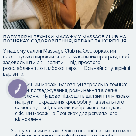
ПОПУЛЯРНІ ТЕХНІКИ МАСАЖУ У MASSAGE CLUB НА
ПОЗНЯКАХ: ОЗДОРОВЛЕННЯ, РЕЛАКС ТА КОРЕКЦІЯ
У нашому салоні Massage Club на Осокорках ми
пропонуємо широкий спектр масажних програм, щоб
задовольнити різні запити — від простого
розслаблення до глибокої терапії. Ось найпопулярніші
варіанти:
Класичний масаж. Базова, універсальна техніка:
КНОПКА
плавні погладжування, розминання та легке
ЗВ'ЯЗКУ
потрясіння. Чудово підходить для зняття м’язової
напруги, покращення кровообігу та загального
самопочуття. Ідеальний вибір, якщо ви шукаєте
якісний масаж на Позняках для регулярного
відновлення.
Лікувальний масаж. Орієнтований на тих, хто має