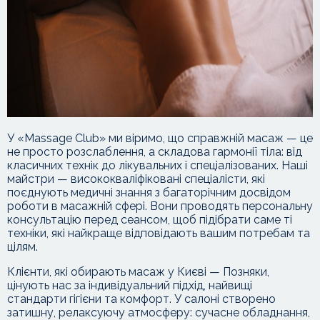
У «Massage Club» ми віримо, що справжній масаж — це
не просто розслаблення, а складова гармонії тіла: від
класичних технік до лікувальних і спеціалізованих. Наші
майстри — висококваліфіковані спеціалісти, які
поєднують медичні знання з багаторічним досвідом
роботи в масажній сфері. Вони проводять персональну
консультацію перед сеансом, щоб підібрати саме ті
техніки, які найкраще відповідають вашим потребам та
цілям.
Клієнти, які обирають масаж у Києві — Позняки,
цінують нас за індивідуальний підхід, найвищі
стандарти гігієни та комфорт. У салоні створено
затишну, релаксуючу атмосферу: сучасне обладнання,