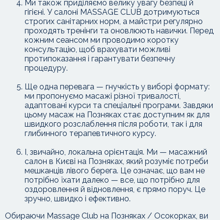
Ми також приділяємо велику увагу безпеці й
гігієні. У салоні MASSAGE CLUB дотримуються
строгих санітарних норм, а майстри регулярно
проходять тренінги та оновлюють навички. Перед
кожним сеансом ми проводимо коротку
консультацію, щоб врахувати можливі
протипоказання і гарантувати безпечну
процедуру.
Ще одна перевага — гнучкість у виборі формату:
ми пропонуємо масажі різної тривалості,
адаптовані курси та спеціальні програми. Завдяки
цьому масаж на Позняках стає доступним як для
швидкого розслаблення після роботи, так і для
глибинного терапевтичного курсу.
І, звичайно, локальна орієнтація. Ми — масажний
салон в Києві на Позняках, який розуміє потреби
мешканців лівого берега. Це означає, що вам не
потрібно їхати далеко — все, що потрібно для
оздоровлення й відновлення, є прямо поруч. Це
зручно, швидко і ефективно.
Обираючи Massage Club на Позняках / Осокорках, ви