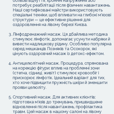
больові відчуття, хронічні напруження або
потребує реабілітації після фізичних навантажень.
Наші сертифіковані майстри використовують
спеціальні техніки, щоб впливати на глибокі м’язові
структури — це ефективне рішення для
оздоровлення на лівому березі Києва.
Лімфодренажний масаж. Ця дбайлива методика
стимулює лімфотік, допомагає усунути набряки й
вивести надлишкову рідину. Особливо популярна
серед мешканців Позняків та Осокорок, які
цінують оздоровчий масаж із детокс-ефектом.
Антицелюлітний масаж. Процедура, спрямована
на корекцію фігури: вплив на проблемні зони
(стегна, сідниці, живіт) стимулює кровообіг і
прискорює лімфотік. Ідеальний варіант для тих,
хто хоче підвищити пружність шкіри й зменшити
прояви целюліту.
Спортивний масаж. Для активних клієнтів:
підготовка м’язів до тренувань, пришвидшене
відновлення після навантажень, профілактика
травм. Цей масаж в нашому салоні на лівому