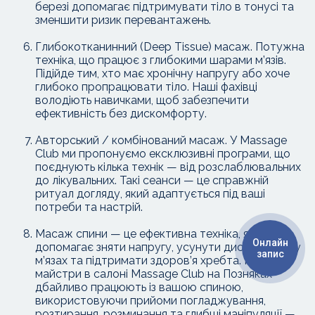
березі допомагає підтримувати тіло в тонусі та
зменшити ризик перевантажень.
Глибокотканинний (Deep Tissue) масаж. Потужна
техніка, що працює з глибокими шарами м’язів.
Підійде тим, хто має хронічну напругу або хоче
глибоко пропрацювати тіло. Наші фахівці
володіють навичками, щоб забезпечити
ефективність без дискомфорту.
Авторський / комбінований масаж. У Massage
Club ми пропонуємо ексклюзивні програми, що
поєднують кілька технік — від розслаблювальних
до лікувальних. Такі сеанси — це справжній
ритуал догляду, який адаптується під ваші
потреби та настрій.
Масаж спини — це ефективна техніка, яка
Онлайн
допомагає зняти напругу, усунути дискомфорт у
запис
м’язах та підтримати здоров’я хребта. Наші
майстри в салоні Massage Club на Позняках
дбайливо працюють із вашою спиною,
використовуючи прийоми погладжування,
розтирання, розминання та глибші маніпуляції —