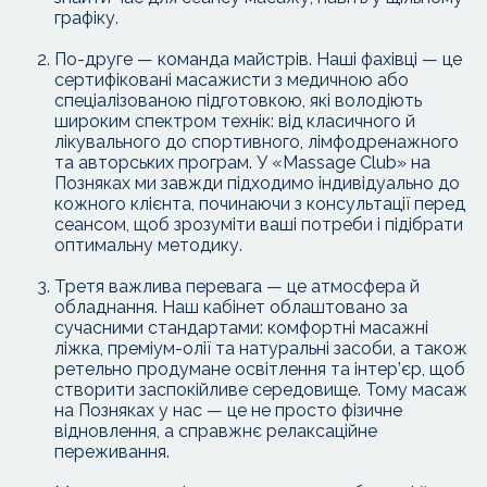
графіку.
По-друге — команда майстрів. Наші фахівці — це
сертифіковані масажисти з медичною або
спеціалізованою підготовкою, які володіють
широким спектром технік: від класичного й
лікувального до спортивного, лімфодренажного
та авторських програм. У «Massage Club» на
Позняках ми завжди підходимо індивідуально до
кожного клієнта, починаючи з консультації перед
сеансом, щоб зрозуміти ваші потреби і підібрати
оптимальну методику.
Третя важлива перевага — це атмосфера й
обладнання. Наш кабінет облаштовано за
сучасними стандартами: комфортні масажні
ліжка, преміум-олії та натуральні засоби, а також
ретельно продумане освітлення та інтер’єр, щоб
створити заспокійливе середовище. Тому масаж
на Позняках у нас — це не просто фізичне
відновлення, а справжнє релаксаційне
переживання.