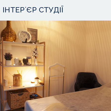
ІНТЕРʼЄР СТУДІЇ